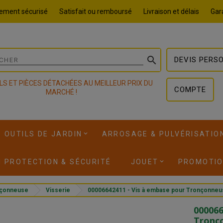
ement sécurisé
Satisfait ou remboursé
Livraison et délais
Gara

DEVIS PERS
LS ET PIÈCES DÉTACHÉES AU MEILLEUR PRIX DU
COMPTE
MARCHÉ !
OUTILS DE JARDIN
ARROSAGE & PULVÉRISATIO
I PROTECTION & SÉCURITÉ
JOUET
PROMOTI
çonneuse
Visserie
00006642411 - Vis à embase pour Tronçonne
000066
Tronç