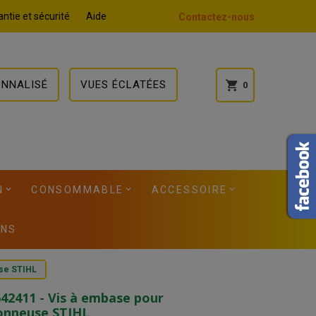
ntie et sécurité
Aide
Contactez-nous
ONNALISÉ
VUES ÉCLATÉES
shopping_cart
0
N
CONSOMMABLE
ACCESSOIRE
ONS
use STIHL
42411 - Vis à embase pour
onneuse STIHL