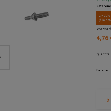
Référen
Livrable
(à la d
Voir nos d
4,76
Quantité
Partager