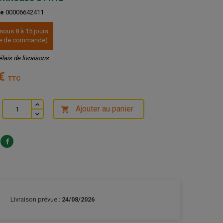
ce
00006642411
 sous 8 à 15 jours
ate de commande)
élais de livraisons
 €
TTC
Ajouter au panier

Livraison prévue :
24/08/2026