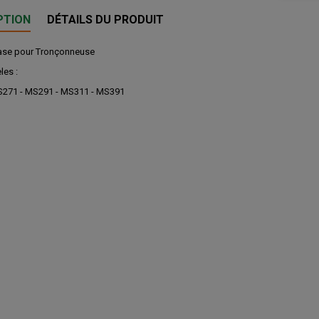
PTION
DÉTAILS DU PRODUIT
ase pour Tronçonneuse
les :
S271 - MS291 - MS311 - MS391