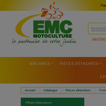
Panneau de gestion des cookies
Pai
MATÉRIE
MACHINES
PIÈCES DÉTACHÉES
EP
Accueil
Catalogue
Pièces détachées
Tron
Filtres
(9848 produits)