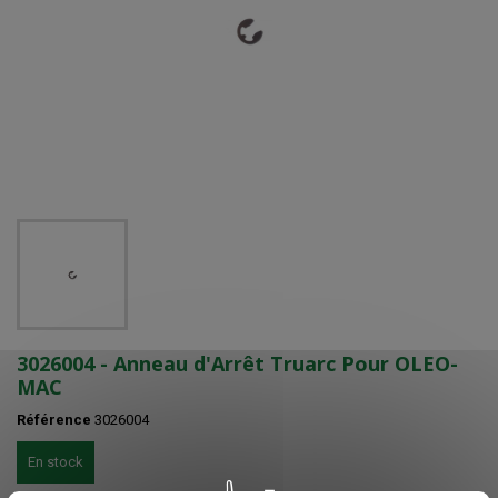
3026004 - Anneau d'Arrêt Truarc Pour OLEO-
MAC
Référence
3026004
En stock