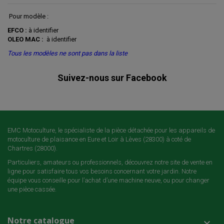
Pour modèle :
EFCO :
à identifier
OLEO MAC :
à identifier
Tous les modèles ne sont pas dans la liste
Suivez-nous sur Facebook
EMC Motoculture, le spécialiste de la pièce détachée pour les appareils de
motoculture de plaisance en Eure et Loir à Lèves (28300) à coté de
Chartres (28000).
Particuliers, amateurs ou professionnels, découvrez notre site de vente en
ligne pour satisfaire tous vos besoins concernant votre jardin. Notre
équipe vous conseille pour l’achat d’une machine neuve, ou pour changer
une pièce cassée.
Notre catalogue
