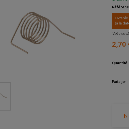
Référen
Livrable
(à la d
Voir nos d
2,70
Quantité
Partager