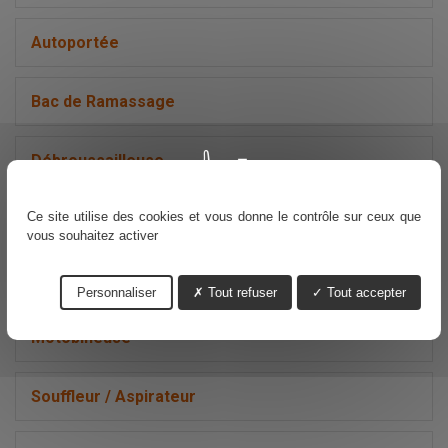
Autoportée
Bac de Ramassage
Débroussailleuse
Ce site utilise des cookies et vous donne le contrôle sur ceux que
Kit Mulching
vous souhaitez activer
Moteur MTD
Personnaliser
Tout refuser
Tout accepter
Motobineuse
Souffleur / Aspirateur