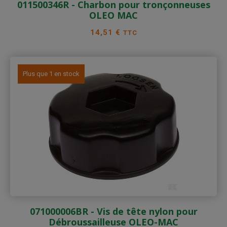
011500346R - Charbon pour tronçonneuses
OLEO MAC
Prix
14,51 €
TTC
Plus que 1 en stock
071000006BR - Vis de tête nylon pour
Débroussailleuse OLEO-MAC