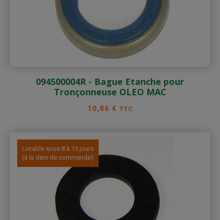
094500004R - Bague Etanche pour
Tronçonneuse OLEO MAC
Prix
10,86 €
TTC
Livrable sous 8 à 15 jours
(à la date de commande)