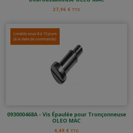
Prix
27,96 €
TTC
Livrable sous 8 à 15 jours
(à la date de commande)
093000468A - Vis Épaulée pour Tronçonneuse
OLEO MAC
Prix
4,49 €
TTC