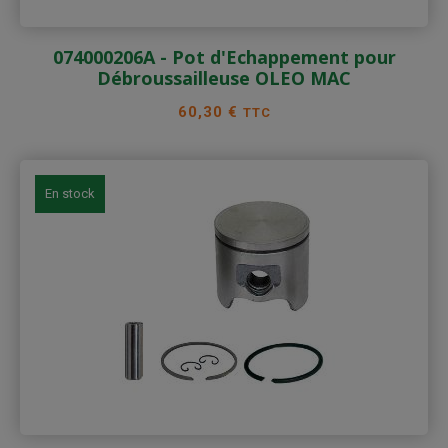
074000206A - Pot d'Echappement pour
Débroussailleuse OLEO MAC
Prix
60,30 €
TTC
En stock