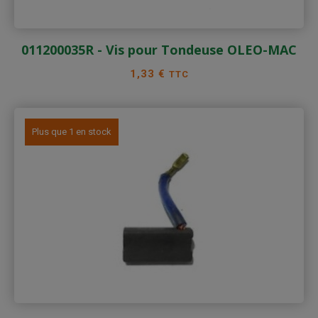
011200035R - Vis pour Tondeuse OLEO-MAC
Prix
1,33 €
TTC
Plus que 1 en stock