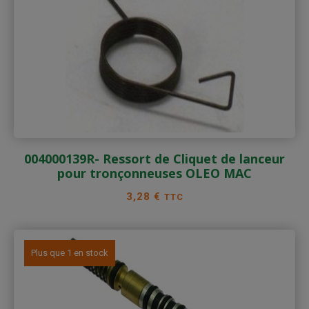
004000139R- Ressort de Cliquet de lanceur
pour tronçonneuses OLEO MAC
Prix
3,28 €
TTC
Plus que 1 en stock