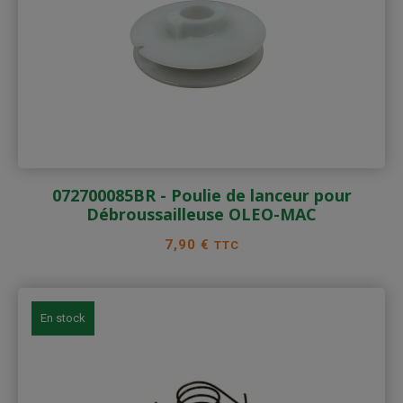
072700085BR - Poulie de lanceur pour
Débroussailleuse OLEO-MAC
Prix
7,90 €
TTC
En stock