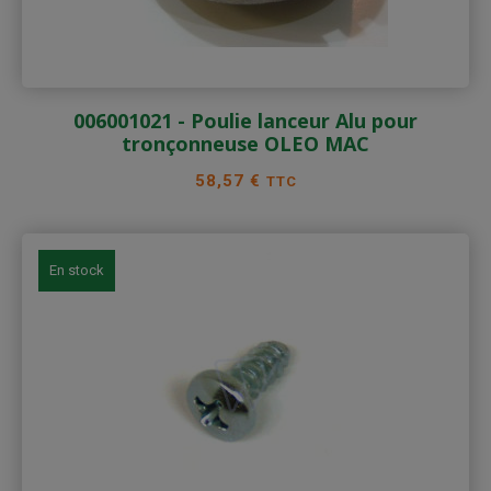
006001021 - Poulie lanceur Alu pour
tronçonneuse OLEO MAC
Prix
58,57 €
TTC
En stock