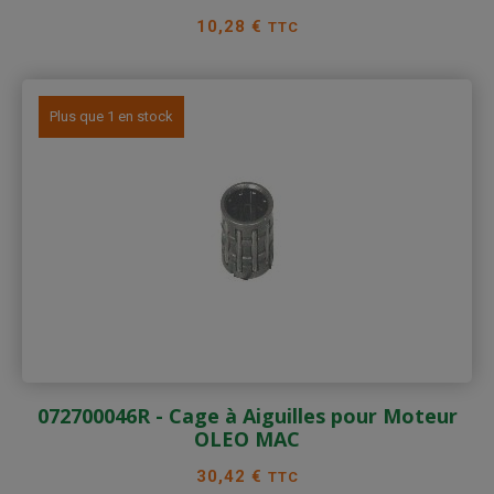
Prix
10,28 €
TTC
Plus que 1 en stock
072700046R - Cage à Aiguilles pour Moteur
OLEO MAC
Prix
30,42 €
TTC