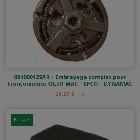
094000129AR - Embrayage complet pour
tronçonneuse OLEO MAC - EFCO - DYNAMAC
Prix
26,27 €
TTC
En stock