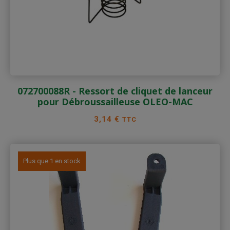
072700088R - Ressort de cliquet de lanceur
pour Débroussailleuse OLEO-MAC
Prix
3,14 €
TTC
Plus que 1 en stock