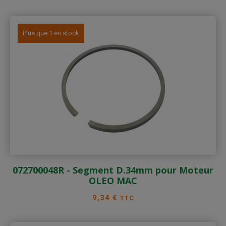
Plus que 1 en stock
072700048R - Segment D.34mm pour Moteur
OLEO MAC
Prix
9,34 €
TTC