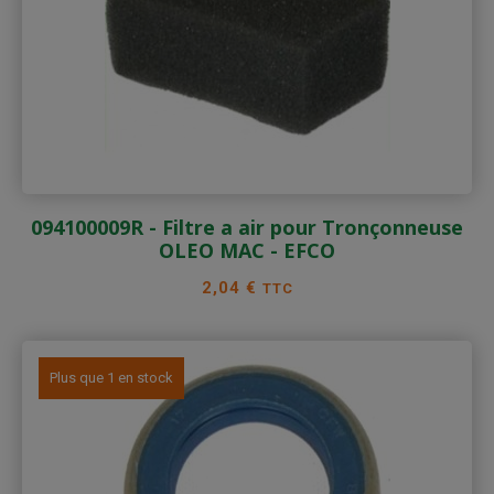
094100009R - Filtre a air pour Tronçonneuse
OLEO MAC - EFCO
Prix
2,04 €
TTC
Plus que 1 en stock