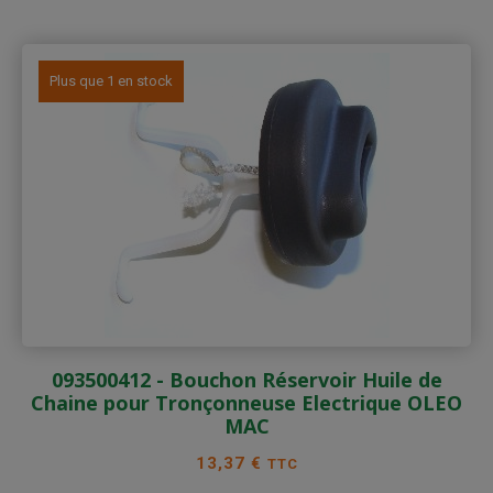
Plus que 1 en stock
093500412 - Bouchon Réservoir Huile de
Chaine pour Tronçonneuse Electrique OLEO
MAC
Prix
13,37 €
TTC