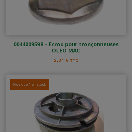
004400959R - Ecrou pour tronçonneuses
OLEO MAC
Prix
2,34 €
TTC
Plus que 1 en stock