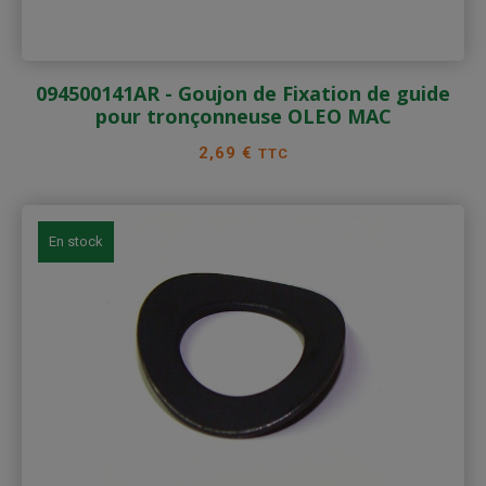
094500141AR - Goujon de Fixation de guide
pour tronçonneuse OLEO MAC
Prix
2,69 €
TTC
En stock