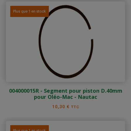
Plus que 1 en stock
004000015R - Segment pour piston D.40mm
pour Oléo-Mac - Nautac
Prix
10,30 €
TTC
Plus que 1 en stock