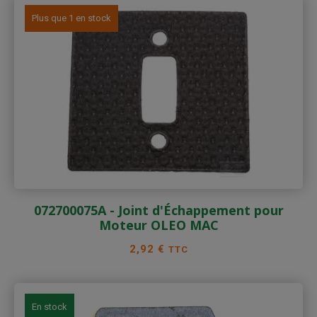
Plus que 1 en stock
072700075A - Joint d'Échappement pour
Moteur OLEO MAC
Prix
2,92 €
TTC
En stock