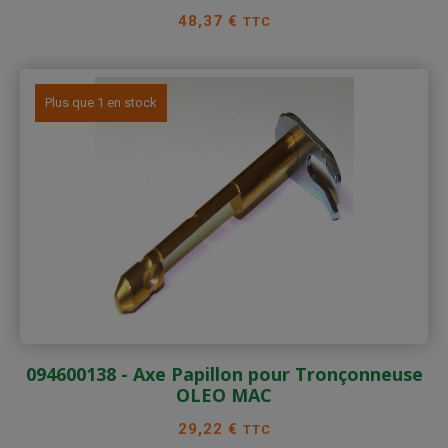
Prix
48,37 €
TTC
Plus que 1 en stock
094600138 - Axe Papillon pour Tronçonneuse
OLEO MAC
Prix
29,22 €
TTC