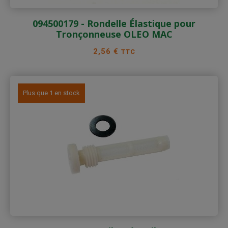
094500179 - Rondelle Élastique pour
Tronçonneuse OLEO MAC
Prix
2,56 €
TTC
Plus que 1 en stock