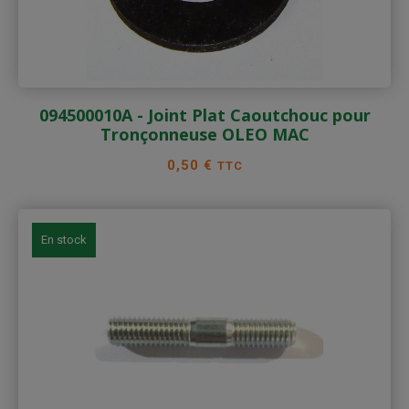
094500010A - Joint Plat Caoutchouc pour
Tronçonneuse OLEO MAC
Prix
0,50 €
TTC
En stock