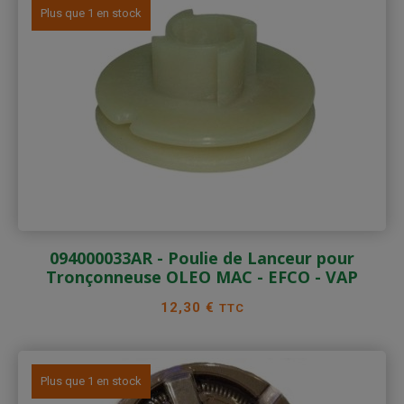
Plus que 1 en stock
094000033AR - Poulie de Lanceur pour
Tronçonneuse OLEO MAC - EFCO - VAP
Prix
12,30 €
TTC
Plus que 1 en stock