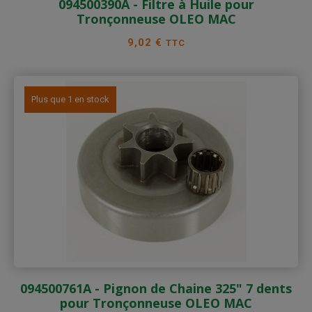
094500390A - Filtre à Huile pour
Tronçonneuse OLEO MAC
Prix
9,02 €
TTC
Plus que 1 en stock
094500761A - Pignon de Chaine 325" 7 dents
pour Tronçonneuse OLEO MAC