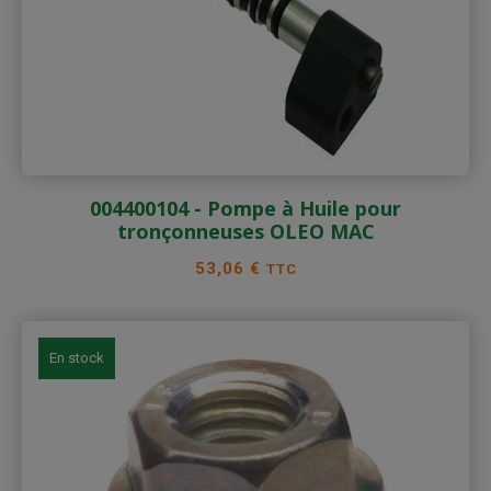
004400104 - Pompe à Huile pour
tronçonneuses OLEO MAC
Prix
53,06 €
TTC
En stock