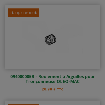
Plus que 1 en stock
094000005R - Roulement à Aiguilles pour
Tronçonneuse OLEO-MAC
Prix
20,90 €
TTC