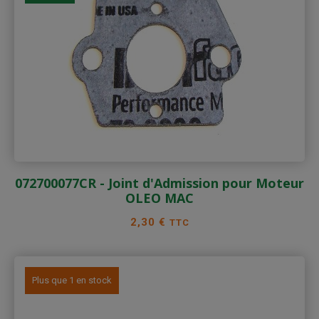
072700077CR - Joint d'Admission pour Moteur
OLEO MAC
Prix
2,30 €
TTC
Plus que 1 en stock