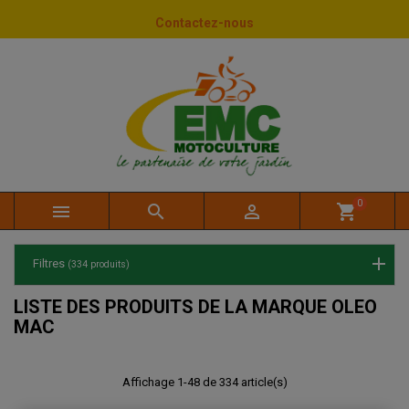
Panneau de gestion des cookies
Contactez-nous
0



shopping_cart
Filtres
(334 produits)
LISTE DES PRODUITS DE LA MARQUE OLEO
MAC
Affichage 1-48 de 334 article(s)