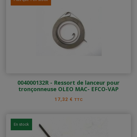
004000132R - Ressort de lanceur pour
tronçonneuse OLEO MAC- EFCO-VAP
Prix
17,32 €
TTC
En stock