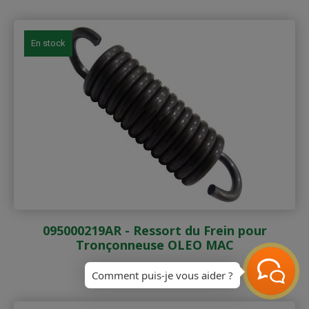
En stock
095000219AR - Ressort du Frein pour
Tronçonneuse OLEO MAC
Prix
6,10 €
TTC
Comment puis-je vous aider ?