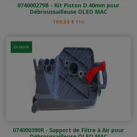
074000279B - Kit Piston D.40mm pour
Débroussailleuse OLEO MAC
Prix
109,54 €
TTC
En stock
074000390R - Support de Filtre à Air pour
Débroussailleuse OLEO MAC