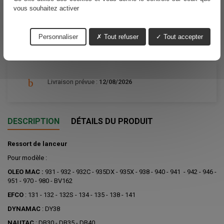
vous souhaitez activer
Partager
Personnaliser
Tout refuser
Tout accepter
Livraison prévue :
12/08/2026
DESCRIPTION
DÉTAILS DU PRODUIT
Ressort de lanceur
Pour modèle :
OLEO MAC :
931 - 932 - 932C - 935DX - 935X - 938 - 940 - 941 - 942 - 946 -
951 - 970 - 980 - BV162
EFCO
: 131 - 132 - 132S - 134 - 135 - 138 - 141
DYNAMAC
: DY38
NAUTAC
: DB30 - DB35 - DB40