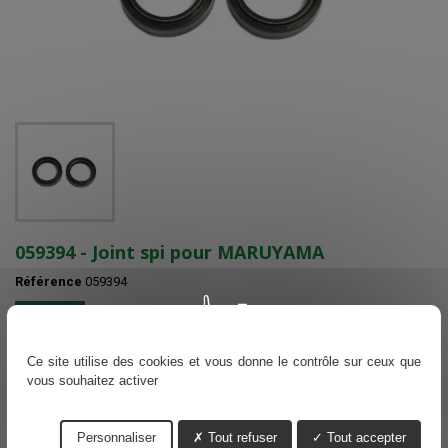
059394 - Joint spi pour MARUYAMA
Référence
059394
En stock
Voir nos délais de livraisons
Ce site utilise des cookies et vous donne le contrôle sur ceux que
vous souhaitez activer
4,43 €
TTC
Personnaliser
Tout refuser
Tout accepter