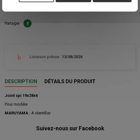
Ajouter au panier
Quantité

Partager
Livraison prévue :
13/08/2026
DESCRIPTION
DÉTAILS DU PRODUIT
Joint spi 19x28x6
Pour modèle :
MARUYAMA :
A identifier
Suivez-nous sur Facebook