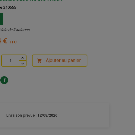
ce
210555
k
élais de livraisons
4 €
TTC
Ajouter au panier

Livraison prévue :
12/08/2026