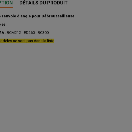
PTION
DÉTAILS DU PRODUIT
 renvoie d'angle pour Débroussailleuse
les :
MA
: BCM212 - ED260 - BC300
odèles ne sont pas dans la liste