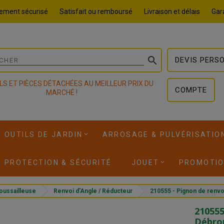
ement sécurisé
Satisfait ou remboursé
Livraison et délais
Gara

DEVIS PERS
LS ET PIÈCES DÉTACHÉES AU MEILLEUR PRIX DU
COMPTE
MARCHÉ !
OUTILS DE JARDIN
ARROSAGE & PULVÉRISATIO
I PROTECTION & SÉCURITÉ
JOUET
PROMOTI
oussailleuse
Renvoi d'Angle / Réducteur
210555 - Pignon de renv
210555
Débro