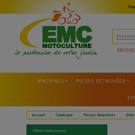
Panneau de gestion des cookies
Pai
MATÉRIE
MACHINES
PIÈCES DÉTACHÉES
EP
Accueil
Catalogue
Pièces détachées
Débr
Filtres
(9848 produits)