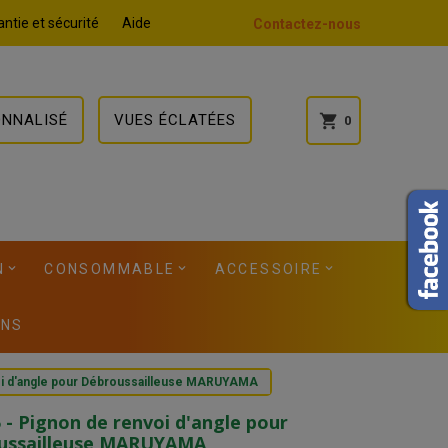
ntie et sécurité
Aide
Contactez-nous
ONNALISÉ
VUES ÉCLATÉES
shopping_cart
0
N
CONSOMMABLE
ACCESSOIRE
ONS
oi d'angle pour Débroussailleuse MARUYAMA
 - Pignon de renvoi d'angle pour
ussailleuse MARUYAMA